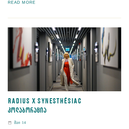
READ MORE
RADIUS X SYNESTHÉSIAC
ᲙᲝᲚᲐᲑᲝᲠᲐᲪᲘᲐ
date_range
მაი
14