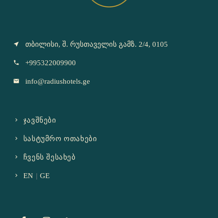
თბილისი, შ. რუსთაველის გამზ. 2/4, 0105
near_me
+995322009900
call
info@radiushotels.ge
email
ᲯᲐᲕᲨᲜᲔᲑᲘ
ᲡᲐᲡᲢᲣᲛᲠᲝ ᲝᲗᲐᲮᲔᲑᲘ
ᲩᲕᲔᲜᲡ ᲨᲔᲡᲐᲮᲔᲑ
EN
|
GE